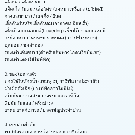
เสื้อยืด / เสื้อแขนยาว
แจ็คเก็ตกันลม / เสื้อโค้ท (ฤดูหนาวหรือฤดูใบไม้ผลิ)
กางเกงขายาว / เลกกิ้ง / ยีนส์
เสื้อกันฝนหรือเสื้อกันลม (อากาศเปลี่ยนเร็ว)
เสื้อผ้าแบบ เลเยอร์ (Layering) เพื่อปรับตามอุณหภูมิ
ถุงมือ หมวกไหมพรม ผ้าพันคอ (ถ้าไปช่วงหนาว)
ชุดนอน / ชุดลำลอง
รองเท้าเดินสบาย (สำหรับเดินทางไกลหรือปีนเขา)
รองเท้าแตะ (ใส่ในที่พัก)
3. ของใช้ส่วนตัว
ของใช้ในห้องน้ำ (แชมพู สบู่ ยาสีฟัน ยาประจำตัว)
ผ้าเช็ดตัวเล็ก (บางที่พักอาจไม่มีให้)
ครีมกันแดด (แสงแดดแรงมากกว่าที่คิด)
ลิปมันกันแดด / ครีมบำรุง
ยาดม ยาแก้เมารถ / ยาสามัญประจำบ้าน
4. เอกสารสำคัญ
พาสปอร์ต (มีอายุเหลือไม่น้อยกว่า 6 เดือน)