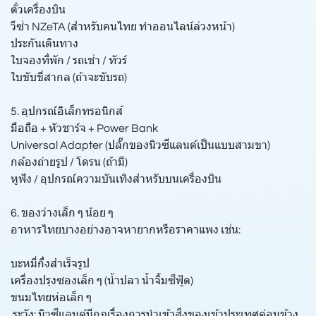
ตั๋วเครื่องบิน
วีซ่า NZeTA (สำหรับคนไทย ทำออนไลน์ล่วงหน้า)
ประกันเดินทาง
ใบจองที่พัก / รถเช่า / ทัวร์
ใบขับขี่สากล (ถ้าจะขับรถ)
5. อุปกรณ์อิเล็กทรอนิกส์
มือถือ + หัวชาร์จ + Power Bank
Universal Adapter (ปลั๊กของนิวซีแลนด์เป็นแบบสามขา)
กล้องถ่ายรูป / โดรน (ถ้ามี)
หูฟัง / อุปกรณ์ความบันเทิงสำหรับบนเครื่องบิน
6. ของว่างเล็ก ๆ น้อย ๆ
อาหารไทยบางอย่างอาจหายากหรือราคาแพง เช่น:
บะหมี่กึ่งสำเร็จรูป
เครื่องปรุงซองเล็ก ๆ (น้ำปลา น้ำจิ้มซีฟู้ด)
ขนมไทยห่อเล็ก ๆ
️ ระวัง: นิวซีแลนด์มีกฎเรื่องการนำเข้าสิ่งของเข้าประเทศค่อนข้าง