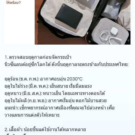
1. ตรวจสอบฤดูกาลก่อนจัดกระเป๋า
นิวซีแลนด์อยู่ซีกโลกใต้ ดังนั้นฤดูกาลจะตรงข้ามกับประเทศไทย:
ฤดูร้อน (ธ.ค. ก.พ.): อากาศอบอุ่น 2030°C
ฤดูใบไม้ร่วง (มี.ค. พ.ค.): เย็นสบาย เริ่มมีลมแรง
ฤดูหนาว (มิ.ย. ส.ค.): หนาวเย็น โดยเฉพาะทางตอนใต้
ฤดูใบไม้ผลิ (ก.ย. พ.ย.): อากาศเริ่มอุ่น ดอกไม้บานสวย
แนะนำ: เช็กพยากรณ์อากาศเมืองที่คุณจะไปล่วงหน้า เพื่อ
วางแผนการแต่งตัวให้เหมาะ
2. เสื้อผ้า: น้อยชิ้นแต่ใช้งานได้หลากหลาย