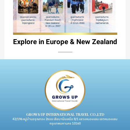
Explore in Europe & New Zealand
GROWS UP INTERNATIONAL TRAVEL CO.,LTD
42/196 หมู่บ้านอรุณทอง 2ซอย เลียบฯฝั่งเหนือ 8/1 แขวงหนองแขม เขตหนองแขม
กรุงเทพมหานคร 10160