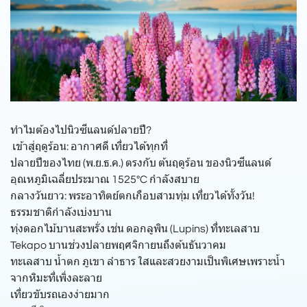
ทำไมต้องไปนิวซีแลนด์ปลายปี?
️ เข้าสู่ฤดูร้อน: อากาศดี เที่ยวได้ทุกที่
ปลายปีของไทย (พ.ย.ธ.ค.) ตรงกับ ต้นฤดูร้อน ของนิวซีแลนด์
อุณหภูมิเฉลี่ยประมาณ 1525°C กำลังสบาย
กลางวันยาว: พระอาทิตย์ตกเกือบสามทุ่ม เที่ยวได้ทั้งวัน!
ธรรมชาติกำลังเบ่งบาน
ทุ่งดอกไม้บานสะพรั่ง เช่น ดอกลูพิน (Lupins) ที่ทะเลสาบ
Tekapo บานช่วงปลายพฤศจิกายนถึงต้นธันวาคม
ทะเลสาบ น้ำตก ภูเขา ลำธาร ใสและสวยงามเป็นพิเศษเพราะน้ำ
จากหิมะที่เพิ่งละลาย
เที่ยวขับรถเองง่ายมาก