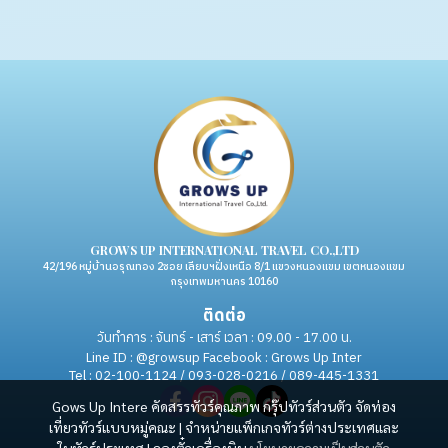
GROWS UP INTERNATIONAL TRAVEL CO.,LTD
42/196 หมู่บ้านอรุณทอง 2ซอย เลียบฯฝั่งเหนือ 8/1 แขวงหนองแขม เขตหนองแขม
กรุงเทพมหานคร 10160
ติดต่อ
วันทำการ : จันทร์ - เสาร์ เวลา : 09.00 - 17.00 น.
Line ID : @growsup Facebook : Grows Up Inter
Tel : 02-100-1124 / 093-028-0216 / 089-445-1331
Gows Up Intere คัดสรรทัวร์คุณภาพ กรุ๊ปทัวร์ส่วนตัว จัดท่อง
เที่ยวทัวร์แบบหมู่คณะ | จำหน่ายแพ็กเกจทัวร์ต่างประเทศและ