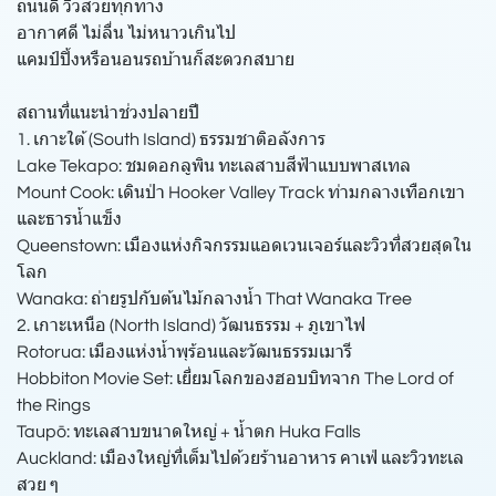
ถนนดี วิวสวยทุกทาง
อากาศดี ไม่ลื่น ไม่หนาวเกินไป
แคมป์ปิ้งหรือนอนรถบ้านก็สะดวกสบาย
สถานที่แนะนำช่วงปลายปี
1. เกาะใต้ (South Island) ธรรมชาติอลังการ
Lake Tekapo: ชมดอกลูพิน ทะเลสาบสีฟ้าแบบพาสเทล
Mount Cook: เดินป่า Hooker Valley Track ท่ามกลางเทือกเขา
และธารน้ำแข็ง
Queenstown: เมืองแห่งกิจกรรมแอดเวนเจอร์และวิวที่สวยสุดใน
โลก
Wanaka: ถ่ายรูปกับต้นไม้กลางน้ำ That Wanaka Tree
2. เกาะเหนือ (North Island) วัฒนธรรม + ภูเขาไฟ
Rotorua: เมืองแห่งน้ำพุร้อนและวัฒนธรรมเมารี
Hobbiton Movie Set: เยี่ยมโลกของฮอบบิทจาก The Lord of
the Rings
Taupō: ทะเลสาบขนาดใหญ่ + น้ำตก Huka Falls
Auckland: เมืองใหญ่ที่เต็มไปด้วยร้านอาหาร คาเฟ่ และวิวทะเล
สวย ๆ