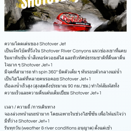
ความโดดเด่นของ Shotover Jet
เป็นเจ็ทโบ๊ตที่วิ่งใน Shotover River Canyons แนวช่องเขาที่แคบ
ริมผาหินชัน น้ำสีเทอร์ควอยส์ใส และทิวทัศน์ธรรมชาติที่ตื่นตาตื่น
ใจมาก ๆ Shotover Jet+1
มีจุดที่สามารถ ทำ spin 360° บิดตัวเต็ม ๆ หันรอบตัวกลางแม่น้ำ
เป็นไฮไลต์ที่หลายคนรอคอย Shotover Jet+1
เรือลงน้ำเร็วสูง (สูงสุดถึงประมาณ 90 กม./ชม.) ทำให้สัมผัสทั้ง
ความเร็วและความตื่นเต้นเต็มเปี่ยม Shotover Jet+1
เวลา / ความถี่ /การเดินทาง
จองล่วงหน้าแนะนำมาก โดยเฉพาะในช่วงไฮซีซัน เพื่อให้แน่ใจว่า
มีที่ว่าง Shotover Jet+1
รันทุกวัน (weather & river conditions อนุญาต) ตั้งแต่เช้า