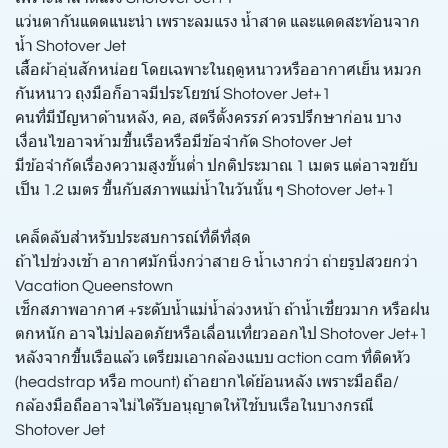
แว่นตากันแดดแนะนำ เพราะลมแรง น้ำสาด และแดดสะท้อนจาก
น้ำ Shotover Jet
เสื้อผ้าอุ่นสักหน่อย โดยเฉพาะในฤดูหนาวหรืออากาศเย็น หมวก
กันหนาว ถุงมือก็อาจมีประโยชน์ Shotover Jet+1
คนที่มีปัญหาด้านหลัง, คอ, สตรีตั้งครรภ์ ควรปรึกษาก่อน บาง
เงื่อนไขอาจห้ามขึ้นเรือหรือมีข้อจำกัด Shotover Jet
มีข้อจำกัดเรื่องความสูงขั้นต่ำ ปกติประมาณ 1 เมตร แต่อาจขยับ
เป็น 1.2 เมตร ขึ้นกับสภาพแม่น้ำในวันนั้น ๆ Shotover Jet+1
เคล็ดลับสำหรับประสบการณ์ที่ดีที่สุด
ถ้าไปช่วงเช้า อากาศมักนิ่งกว่าสาย & น้ำเงากว่า ถ่ายรูปสวยกว่า
Vacation Queenstown
เช็กสภาพอากาศ +ระดับน้ำแม่น้ำล่วงหน้า ถ้าน้ำเชี่ยวมาก หรือฝน
ตกหนัก อาจไม่ปลอดภัยหรือเลื่อนเที่ยวออกไป Shotover Jet+1
หลังจากขึ้นเรือแล้ว เตรียมเอากล้องแบบ action cam ที่ติดหัว
(headstrap หรือ mount) ถ้าอยากได้ย้อนหลัง เพราะมือถือ/
กล้องมือถืออาจไม่ได้รับอนุญาตให้ใช้บนเรือในบางกรณี
Shotover Jet