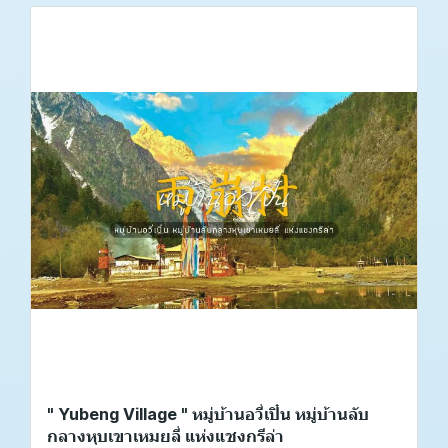
" Yubeng Village " หมู่บ้านอวี่เปิ๋น หมู่บ้านลับ
กลางหุบเขาเหมยลี่ แห่งแชงกรีล่า