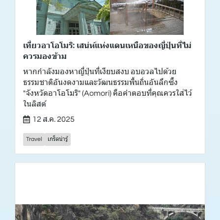
เที่ยวอาโอโมริ: เสน่ห์แห่งแดนเหนือของญี่ปุ่นที่ไม่
ควรมองข้าม
หากกำลังมองหาญี่ปุ่นที่เงียบสงบ อบอวลไปด้วย
ธรรมชาติอันงดงามและวัฒนธรรมพื้นถิ่นอันลึกซึ้ง
"จังหวัดอาโอโมริ" (Aomori) คือคำตอบที่คุณควรใส่ไว้
ในลิสต์
12 ส.ค. 2025
Travel
เกร็ดน่ารู้