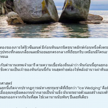
งของเกาะใต้นิวซีแลนด์ มีก้อนหินแกรนิตขนาดยักษ์ก้อนหนึ่งตั้งตระ
ูปทรงที่กลมเกลี้ยงและมีรอยแยกตรงกลางที่เรียบกริบ เหมือนมีใครเอา
ในทะเล
กับตำนานเทพเจ้าเมารี ตามความเชื่อท้องถิ่นเล่าว่า หินก้อนนี้ถูกแ
งชิงความเป็นเจ้าของหินก้อนนี้กัน จนสุดท้ายต้องใช้พลังอำนาจผ่าหิ
าศาสตร์
ยกนี้เกิดจากปรากฏการณ์ทางธรรมชาติที่เรียกว่า "Ice Wedging" คือม
้วเมื่ออุณหภูมิลดลงจนน้ำกลายเป็นน้ำแข็ง มันจะขยายตัวและสร้างแร
องแยกออกจากกันในที่สุด ใช้เวลานานนับพันๆ ปีเลยทีเดียว