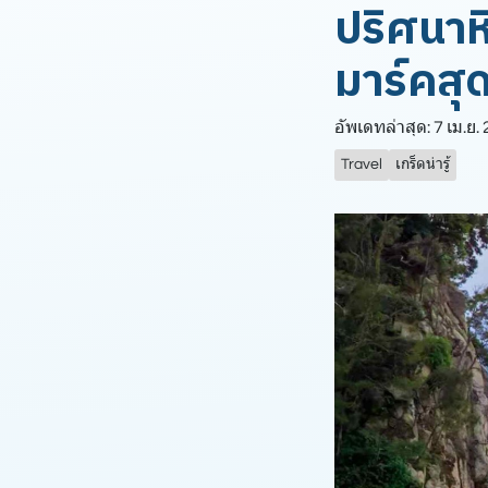
ปริศนาห
มาร์คส
อัพเดทล่าสุด: 7 เม.ย.
Travel
เกร็ดน่ารู้