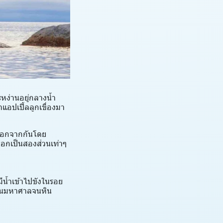
หง่านอยู่กลางน้ำ
แอปเปิ้ลลูกเขื่องมา
ยกออกจากกันโดย
นออกเป็นสองส่วนเท่าๆ
ีน้ำเข้าไปขังในรอย
งดันมหาศาลจนหิน