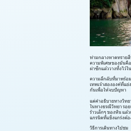
ท่ามกลางหาดทรายสีทอ
ความพิเศษของมันคือร
ผ่าซีกแล้ววางทิ้งไว้
ความลึกลับที่มาพร้อม
เทพเจ้าสององค์ที่แย่
กันเพื่อให้จบปัญหา
แต่คำอธิบายทางวิทย
ในทางธรณีวิทยา รอยแ
ร้าวเล็กๆ ของหิน แล
แกรนิตที่แข็งแกร่งต้
วิธีการเดินทางไปชม