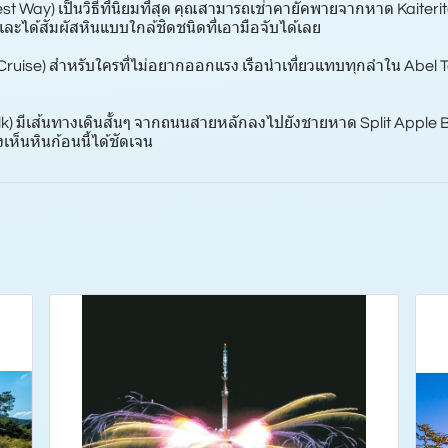
st Way) เป็นวิธีที่นิยมที่สุด คุณสามารถเช่าคายัคพายจากหาด Kaiter
านและได้สัมผัสหินแบบใกล้ชิดชนิดที่เอามือจับได้เลย
/Cruise) สำหรับใครที่ไม่อยากออกแรง เรือนำเที่ยวแทบทุกลำใน Abel
alk) มีเส้นทางเดินสั้นๆ จากถนนสายหลักลงไปยังชายหาด Split Apple 
เห็นหินก้อนนี้ได้ชัดเจน