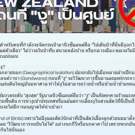
ำหรับคนที่กำลังจะจัดกระเป๋ามานิวซีแลนด์คือ "ไปเดินป่าที่นั่นมีงู
้แต่ตัวเดียว" ไม่ว่าจะในป่าทึบ สนามหลังบ้าน หรือกลางเมือง คุณจะไม่ม
ขียวแน่นอน
งู?
กภายนอก (Geographical Isolation) ย้อนกลับไปเมื่อหลายล้านปีก่อ
์วานา (Gondwana) ก่อนที่ "งู" จะวิวัฒนาการขึ้นมาและแพร่กระจา
ผ่นดินใหญ่อันมหาศาล ทำให้งูไม่สามารถว่ายน้ำหรือข้ามน้ำข้ามทะเลมา
้มงวดระดับ "สูงสุด" รัฐบาลนิวซีแลนด์ถือว่า "งู" เป็นภัยคุกคามร้ายแร
มพื้นดิน การนำงูเข้าประเทศหรือแม้แต่การเลี้ยงงูในสวนสัตว์ที่นี่เป็นเร
แทบจะไม่มีการอนุญาตให้นำเข้ามา
 of Birds) เพราะไม่มีงูและสัตว์นักล่าที่เป็นสัตว์เลี้ยงลูกด้วยนมมาต
ลย "วิวัฒนาการจนบินไม่ได้" อย่างนกกีวีหรือนกคาคาโป เพราะพวกมัน
กินไข่นั่นเอง