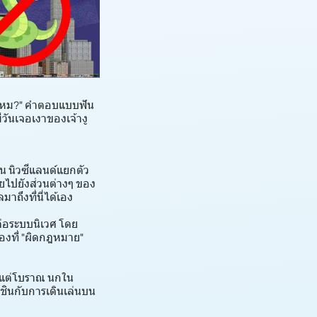
ฉกไหม?" คำตอบแบบฟัน
ีวันเจอเงาของเจ้างู
น นิวซีแลนด์แยกตัว
ยไปยังส่วนต่างๆ ของ
ถึงที่นี่ได้เอง
งต่อระบบนิเวศ โดย
ื่องที่ "ผิดกฎหมาย"
ั้งแต่โบราณ นกใน
ชินกับการเดินเล่นบน