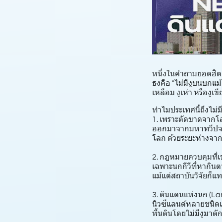
หนึ่งในคำถามยอดฮิตส
ธงคือ "ไม่มีงูบนบกแม
เหลือม งูเห่า หรืองูเ
ทำไมประเทศนี้ถึงไม่มี
1. เพราะตัดขาดจากโล
ออกมาจากมหาทวีปจอนด
โลก ด้วยระยะห่างจากแ
2. กฎหมายควบคุมที่เข
เฉพาะนกกีวีที่หากินตา
แม้แต่สถาบันวิจัยก็
3. ดินแดนแห่งนก (Land
นิวซีแลนด์หลายชนิดเ
พื้นดินโดยไม่มีงูมาดัก