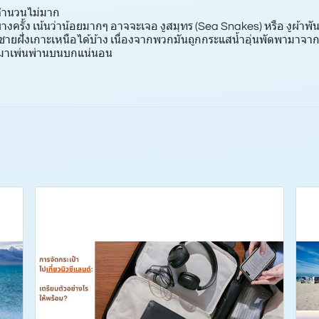
" จำนวนไม่มาก
บางครั้ง เน้นว่าน้อยมากๆ อาจจะเจอ งูสมุทร (Sea Snakes) หรือ งูผ้
วชายฝั่งเกาะเหนือได้บ้าง เนื่องจากพวกมันถูกกระแสน้ำอุ่นพัดพามาจา
้นมาเพ่นพ่านบนบกแน่นอน