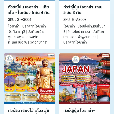
ทัวร์ญี่ปุ่น โอซาก้า – เกีย
ทัวร์ญี่ปุ่น โอซาก้า-โกเบ
วโต - โตเกียว 6 วัน 4 คืน
5 วัน 3 คืน
SKU : G-AS004
SKU : G-AS003
โอซาก้า | ปราสาทโอซาก้า |
โอซาก้า | ช้อปปิ้งย่านชินไซบา
วัดคินคะคุจิ | วัดคิโยะมิซุ |
ชิ | โกเบไชน่าทาวน์ | วัดคิโยะ
ภูเขาไฟฟูจิ | ล่องเรือ
มิซุ | ศาลเจ้าฟูชิมิอินาริ |
ทะเลสาบอาชิ | วัดอาซากุสะ
ปราสาทโอซาก้า
ทัวร์จีน เซี่ยงไฮ้ ซูโจว อู๋ซี
ทัวร์ญี่ปุ่น โอซาก้า-