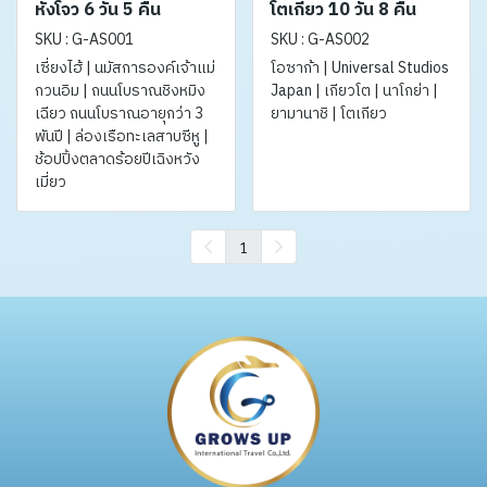
หังโจว 6 วัน 5 คืน
โตเกียว 10 วัน 8 คืน
SKU : G-AS001
SKU : G-AS002
เซี่ยงไฮ้ | นมัสการองค์เจ้าแม่
โอซาก้า | Universal Studios
กวนอิม | ถนนโบราณชิงหมิง
Japan | เกียวโต | นาโกย่า |
เฉียว ถนนโบราณอายุกว่า 3
ยามานาชิ | โตเกียว
พันปี | ล่องเรือทะเลสาบซีหู |
ช้อปปิ้งตลาดร้อยปีเฉิงหวัง
เมี่ยว
1