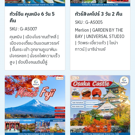
ทัวร์จีน คุนหมิง 6 วัน 5
ทัวร์สิงคโปร์ 3 วัน 2 คืน
คืน
SKU : G-AS005
SKU : G-AS007
Merlion | GARDEN BY THE
BAY | UNIVERSAL STUDIO
คุนหมิง | เมืองโบราณต้าหลี่ |
| วัดพระเขี้ยวแก้ว | ไชน่า
เมืองจงเตี้ยน ดินแดนสวรรค์
ทาวน์ | มาริน่าเบย์
| ขึ้นกระเช้า อุทยานภูเขาหิมะ
มังกรหยก | นั่งรถไฟความเร็ว
สูง | ช้อปปิ้งถนนจินปี้ลู่