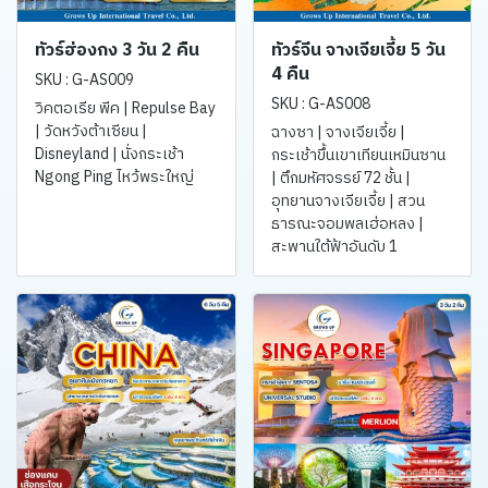
ทัวร์ฮ่องกง 3 วัน 2 คืน
ทัวร์จีน จางเจียเจี้ย 5 วัน
4 คืน
SKU : G-AS009
SKU : G-AS008
วิคตอเรีย พีค | Repulse Bay
| วัดหวังต้าเซียน |
ฉางซา | จางเจียเจี้ย |
Disneyland | นั่งกระเช้า
กระเช้าขึ้นเขาเทียนเหมินซาน
Ngong Ping ไหว้พระใหญ่
| ตึกมหัศจรรย์ 72 ชั้น |
อุทยานจางเจียเจี้ย | สวน
ธารณะจอมพลเฮ่อหลง |
สะพานใต้ฟ้าอันดับ 1