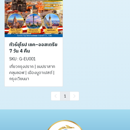
ทัวร์ยุโรป เชค–ออสเตรีย
7 วัน 4 คืน
SKU : G-EU001
เที่ยวกรุงปราก | ชมปราสาท
คลุมลอฟ | เมืองบูดาเปสต์ |
กรุงเวียนนา
1