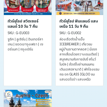
ทัวร์ยุโรป สวิตเซอร์
ทัวร์ยุโรป ฟินแลนด์ แสง
แลนด์ 10 วัน 7 คืน
เหนือ 11 วัน 9 คืน
SKU : G-EU003
SKU : G-EU002
ซูริค | ลูเซิร์น | อินเทอร์ลา
ล่องเรือตัดน้ำแข็ง
เกน | ยอดเขาจุงเฟรา | เซ
ICEBREAKER | เที่ยวชม
อร์แมท | กรุงเบิร์น
หมู่บ้านซานตาคลอส | นั่งรถ
ลากเลื่อนโดยกวางเรนเดียร์ |
สนุกสนานกับการขับขี่ สโนว์
โมบิล | ช้อปปิ้งย่านถนนคน
เดินเอสปลานาดิ | พักโรงแรม
กระจก GLASS IGLOO ชม
แสงออโรร่า แสงเหนือ