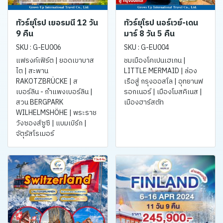
ทัวร์ยุโรป เยอรมนี 12 วัน
ทัวร์ยุโรป นอร์เวย์-เดน
9 คืน
มาร์ 8 วัน 5 คืน
SKU : G-EU006
SKU : G-EU004
แฟรงค์เฟิร์ต | ยอดเขาบาส
ชมเมืองโคเปนเฮเกน |
ไต | สะพาน
LITTLE MERMAID | ล่อง
RAKOTZBRÜCKE | ส
เรือสู่ กรุงออสโล | อุทยานฟ
เบอร์ลิน - กําแพงเบอร์ลิน |
รอกเนอร์ | เมืองโมสคิเนส |
สวน BERGPARK
เมืองฮาร์สตัท
WILHELMSHÖHE | พระราช
วังซองส์ซูซี | แบมเบิร์ก |
จัตุรัสโรเมอร์