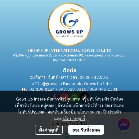
GROWS UP INTERNATIONAL TRAVEL CO.,LTD
42/196 หมู่บ้านอรุณทอง 2ซอย เลียบฯฝั่งเหนือ 8/1 แขวงหนองแขม เขตหนองแขม
กรุงเทพมหานคร 10160
ติดต่อ
วันทำการ : จันทร์ - เสาร์ เวลา : 09.00 - 17.00 น.
Line ID : @growsup Facebook : Grows Up Inter
Tel : 02-100-1124 / 093-028-0216 / 089-445-1331
Gows Up Intere คัดสรรทัวร์คุณภาพ กรุ๊ปทัวร์ส่วนตัว จัดท่อง
เที่ยวทัวร์แบบหมู่คณะ | จำหน่ายแพ็กเกจทัวร์ต่างประเทศและ
ในทัวร์ประเทศ | จองตั๋วเครื่องบิน
นโยบายความเป็นส่วนตัว
Copyright | All Rights Reserved | Powered by MWE
และ
นโยบายคุกกี้
ผู้เข้าชมวันนี้
101
ตั้งค่าคุกกี้
ยอมรับทั้งหมด
Powered By
MakeWebEasy