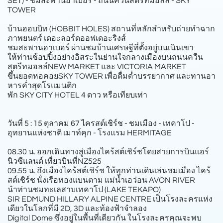
SET) - ชมสะพานฮาเบอร์ - ถนนควีนสตรีทมอลล์ - SKY
TOWER
บ้านฮอบบิท (HOBBIT HOLES) สถานที่หลักสําหรับถ่ายทําฉาก
ภาพยนตร์ เดอะลอร์ดออฟเดอะริงส์
ชมสะพานฮาเบอร์ ผ่านชมบ้านเศรษฐีที่ตั้งอยู่บนเนินเขา
ให้ท่านช้อปปิ้งอย่างอิสระในย่านใจกลางเมืองบนถนนควีน
สตรีทมอลล์NEW MARKET และ VICTORIA MARKET
ขึ้นยอดหอคอยSKY TOWER เพื่อดื่มดํ่าบรรยากาศ และทานอา
หารคํ่าสุดโรแมนติก
พัก SKY CITY HOTEL 4 ดาว หรือเทียบเท่า
วันที่ 5 : 15 ตุลาคม 67 ไครสต์เชิร์ช - ชมเมือง - เทคาโป -
อุทยานแห่งชาติ เมาท์คุก - โรงแรม HERMITAGE
08.30 น. ออกเดินทางสู่เมืองไคร้สต์เชิร์ชโดยสายการบินแอร์
นิวซีแลนด์ เที่ยวบินที่NZ525
09.55 น. ถึงเมืองไคร้สต์เชิร์ช ให้ทุกท่านเดินเล่นชมเมือง ไคร้
สต์เชิร์ช นั่งเรือทองแบนตาม แม่นํ้าเอว่อน AVON RIVER
นําท่านชมทะเลสาบเทคาโป (LAKE TEKAPO)
SIR EDMUND HILLARY ALPINE CENTRE เป็นโรงละครแห่ง
เดียวในโลกที่มี 2D, 3D และท้องฟ้าจําลอง
Digital Dome ซึ่งอยู่ในพื้นที่เดียวกัน ในโรงละครคุณจะพบ