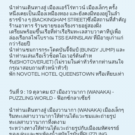
นําท่านเดินทางสู่ เมืองแอร์โร่ทาวน์ เมืองเล็กๆ ครั้ง
หนึ่งเคยเป็นเมืองเหมืองทอง และยังคงมีทองอยู่ในลํา
ธารข้าง ๆ (BACKINGHAM STREET)ซึ่งมีสถานที่สําคัญ
ร้านอาหาร ร้านขายของเรียงรายอยู่สองฝั่ง
เตรียมพร้อมขึ้นเรือที่ท่าเรือริมทะเลสาบวาคาทีปูเพื่อ
ล่องเรือกลไฟโบราณ TSS EARNSLAW ที่มีอายุเก่าแก่
กว่าร้อยปี
นําท่านชมการกระโดดบันจี้จัมป์ (BUNGY JUMP) และ
นําท่านเล่นเรือเร็วช็อตโอเวอร์ต้นตําห
รับ(SHOTOVERJET) (ไม่รวมในค่าทัวร์หากท่านสนใจ
กรุณาสอบถามหัวหน้าทัวร์)
พัก NOVOTEL HOTEL QUEENSTOWN หรือเทียบเท่า
วันที่ 9 : 19 ตุลาคม 67 เมืองวานากา (WANAKA) -
PUZZLING WORLD - ฟ๊อกซ์กลาเซียร์
นําท่านเดินทางสู่ เมืองวานากา (WANAKA) เมืองเล็กๆ
ริมทะเลสาบวานากาให้ท่านได้แวะชมและถ่ายรูป
ทะเลสาบวานากาที่งดงาม
ระหว่างทางให้ท่านได้แวะถ่ายรูปกับเมืองมหัศจรรย์
ของเล่นและชมห้องนํ้าสมัยโรมันที่PUZZLING