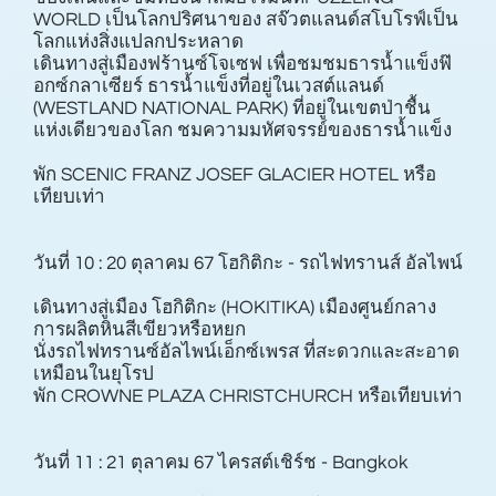
WORLD เป็นโลกปริศนาของ สจ๊วตแลนด์สโบโรฟ์เป็น
โลกแห่งสิ่งแปลกประหลาด
เดินทางสู่เมืองฟร้านซ์โจเซฟ เพื่อชมชมธารนํ้าแข็งฟ๊
อกซ์กลาเซียร์ ธารนํ้าแข็งที่อยู่ในเวสต์แลนด์
(WESTLAND NATIONAL PARK) ที่อยู่ในเขตป่าชื้น
แห่งเดียวของโลก ชมความมหัศจรรย์ของธารนํ้าแข็ง
พัก SCENIC FRANZ JOSEF GLACIER HOTEL หรือ
เทียบเท่า
วันที่ 10 : 20 ตุลาคม 67 โฮกิติกะ - รถไฟทรานส์ อัลไพน์
เดินทางสู่เมือง โฮกิติกะ (HOKITIKA) เมืองศูนย์กลาง
การผลิตหินสีเขียวหรือหยก
นั่งรถไฟทรานซ์อัลไพน์เอ็กซ์เพรส ที่สะดวกและสะอาด
เหมือนในยุโรป
พัก CROWNE PLAZA CHRISTCHURCH หรือเทียบเท่า
วันที่ 11 : 21 ตุลาคม 67 ไครสต์เชิร์ช - Bangkok