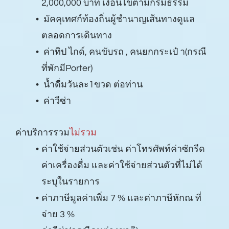
2,000,000 บาท เงื่อนไขตามกรมธรรม์
มัคคุเทศก์ท้องถิ่นผู้ชํานาญเส้นทางดูแล
ตลอดการเดินทาง
ค่าทิป ไกด์, คนขับรถ , คนยกกระเป๋ า(กรณี
ที่พักมีPorter)
นํ้าดื่มวันละ1ขวด ต่อท่าน
ค่าวีซ่า
ค่าบริการรวม
ไม่รวม
ค่าใช้จ่ายส่วนตัวเช่น ค่าโทรศัพท์ค่าซักรีด
ค่าเครื่องดื่ม และค่าใช้จ่ายส่วนตัวที่ไม่ได้
ระบุในรายการ
ค่าภาษีมูลค่าเพิ่ม 7 % และค่าภาษีหักณ ที่
จ่าย 3 %