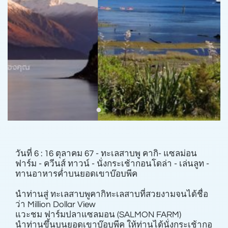
วันที่ 6 : 16 ตุลาคม 67 - ทะเลสาบพู คากิ- แซลม่อน
ฟาร์ม - ควีนส์ ทาวน์ - นั่งกระเช้ากอนโดล่า - เล่นลูท -
ทานอาหารคํ่าบนยอดเขาบ๊อบพีค
นําท่านสู่ ทะเลสาบพูคากิทะเลสาบที่สวยงามจนได้ชื่อ
ว่า Million Dollar View
แวะชม ฟาร์มปลาแซลมอน (SALMON FARM)
นําท่านขึ้นบนยอดเขาบ๊อบพีค ให้ท่านได้นั่งกระเช้ากอ