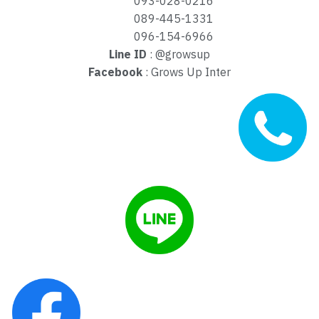
093-028-0216
089-445-1331
096-154-6966
Line ID
: @growsup
Facebook
: Grows Up Inter