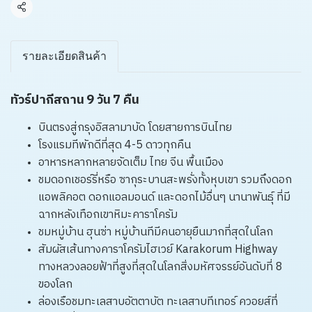
แชร์
รายละเอียดสินค้า
ทัวร์ปากีสถาน 9 วัน 7 คืน
บินตรงสู่กรุงอิสลามาบัด โดยสายการบินไทย
โรงแรมทีพักดีที่สุด 4-5 ดาวทุกคืน
อาหารหลากหลายจัดเต็ม ไทย จีน พื้นเมือง
ชมดอกเชอร์รี่หรือ ซากุระบานสะพรั่งทั้งหุบเขา รวมถึงดอก
แอพลิคอต ดอกแอลมอนด์ และดอกไม้อื่นๆ นานาพันธุ์ ที่มี
ฉากหลังเทือกเขาหิมะคาราโครัม
ชมหมู่บ้าน ฮุนซ่า หมู่บ้านทีมีคนอายุยืนมากที่สุดในโลก
สัมผัสเส้นทางคาราโครัมไฮเวย์ Karakorum Highway
ทางหลวงลอยฟ้าที่สูงที่สุดในโลกสิ่งมหัศจรรย์อันดับที่ 8
ของโลก
ล่องเรือชมทะเลสาบอัตตาบัต ทะเลสาบทีเทอร์ ควอยส์ที่่