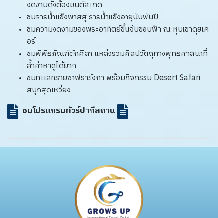
งดงามดั่งต้องมนต์สะกด
ชมธารน้ำแข็งพาสสุ ธารน้ำแข็งอายุนับพันปี
ชมความงดงามของพระอาทิตย์ขึ้นจับขอบฟ้า ณ หุบเขาดุยเค
อร์
ชมพิพิธภัณฑ์ตักศิลา แหล่งรวมศิลปวัตถุทางพุทธศาสนาที่
ล้ำค่าหาดูได้ยาก
ชมทะเลทรายซาฟรารังกา พร้อมกิจกรรม Desert Safari
สนุกสุดเหวี่ยง
ชมโปรแกรมทัวร์ปากีสถาน