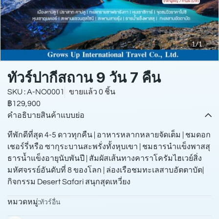
1/1
ทัวร์ปากีสถาน 9 วัน 7 คืน
SKU : A-NO0001
ขายแล้ว 0 ชิ้น
฿129,900
คำอธิบายสินค้าแบบย่อ
ทีพักดีที่สุด 4-5 ดาวทุกคืน | อาหารหลากหลายจัดเต็ม | ชมดอก
เชอร์รี่หรือ ซากุระบานสะพรั่งทั้งหุบเขา | ชมธารนําแข็งพาสสุ
ธารน้ำแข็งอายุนับพันปี | สัมผัสเส้นทางคาราโครัมไฮเวย์สิ่ง
มหัศจรรย์อันดับที่ 8 ของโลก | ล่องเรือชมทะเลสาบอัตตาบัต|
กิจกรรม Desert Safari สนุกสุดเหวี่ยง
หมวดหมู่:
ทัวร์อื่น