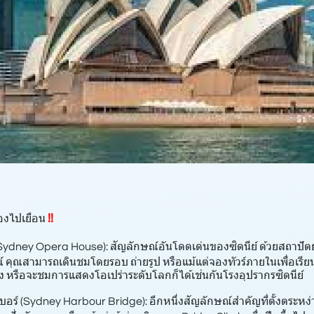
!!
้องไปเยือน
(Sydney Opera House): สัญลักษณ์อันโดดเด่นของซิดนีย์ ด้วยสถาปั
คุณสามารถเดินชมโดยรอบ ถ่ายรูป หรือแม้แต่จองทัวร์ภายในเพื่อเรียนร
่ง หรือจะชมการแสดงโอเปร่าระดับโลกก็ได้เช่นกันโรงอุปรากรซิดนีย์
บอร์ (Sydney Harbour Bridge): อีกหนึ่งสัญลักษณ์สำคัญที่ตั้งตระหง่า