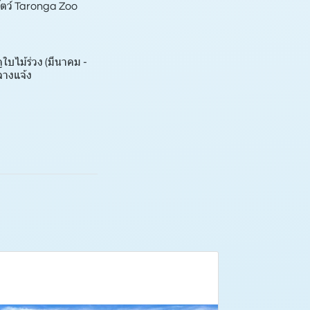
สัตว์ Taronga Zoo
ูใบไม้ร่วง (มีนาคม -
ลางแจ้ง