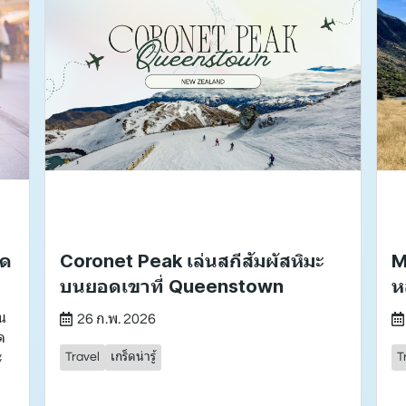
อด
Coronet Peak เล่นสกีสัมผัสหิมะ
M
บนยอดเขาที่ Queenstown
ห
น
26 ก.พ. 2026
ด
ะ
Travel
เกร็ดน่ารู้
T