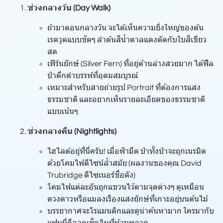
ช่วงกลางวัน (Day Walk)
ถ้ามาตอนกลางวัน จะได้เห็นความยิ่งใหญ่ของต้น
เรดวูดแบบชัดๆ ลำต้นสีน้ำตาลแดงตัดกับใบสีเขียว
สด
เฟิร์นยักษ์ (Silver Fern) ที่อยู่ด้านล่างสวยมาก ได้ฟีล
ป่าดึกดำบรรพ์ที่อุดมสมบูรณ์
เหมาะสำหรับสายถ่ายรูป Portrait ที่ต้องการแสง
ธรรมชาติ และอยากเห็นรายละเอียดของธรรมชาติ
แบบเน้นๆ
ช่วงกลางคืน (Nightlights)
ไฮไลต์อยู่ที่นี่ครับ! เมื่อฟ้ามืด ป่าทั้งป่าจะถูกเนรมิต
ด้วยโคมไฟดีไซน์ล้ำสมัย (ผลงานของคุณ David
Trubridge ดีไซเนอร์ชื่อดัง)
โคมไฟแต่ละอันถูกแขวนไว้ตามจุดต่างๆ ดูเหมือน
ดวงดาวหรือแมลงเรืองแสงยักษ์ที่เกาะอยู่บนต้นไม้
บรรยากาศจะโรแมนติกและดูน่าค้นหามาก ใครมากับ