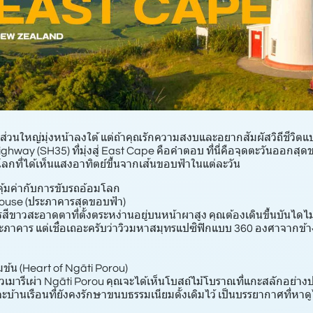
วส่วนใหญ่มุ่งหน้าลงใต้ แต่ถ้าคุณรักความสงบและอยากสัมผัสวิถีชีวิตแบ
ghway (SH35) ที่มุ่งสู่ East Cape คือคำตอบ ที่นี่คือจุดตะวันออกสุ
ลกที่ได้เห็นแสงอาทิตย์ขึ้นจากเส้นขอบฟ้าในแต่ละวัน
ุ้มค่ากับการขับรถอ้อมโลก
ouse (ประภาคารสุดขอบฟ้า) ️
รสีขาวสะอาดตาที่ตั้งตระหง่านอยู่บนหน้าผาสูง คุณต้องเดินขึ้นบันไ
ัวประภาคาร แต่เชื่อเถอะครับว่าวิวมหาสมุทรแปซิฟิกแบบ 360 องศาจากข
้มข้น (Heart of Ngāti Porou)
เมารีเผ่า Ngāti Porou คุณจะได้เห็นโบสถ์ไม้โบราณที่แกะสลักอย่างป
และบ้านเรือนที่ยังคงรักษาขนบธรรมเนียมดั้งเดิมไว้ เป็นบรรยากาศที่หา