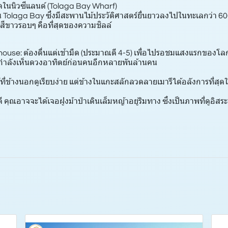
สุดในนิวซีแลนด์ (Tolaga Bay Wharf)
Tolaga Bay ซึ่งมีสะพานไม้ประวัติศาสตร์ยื่นยาวลงไปในทะเลกว่า 600
ีขาวรอบๆ คือที่สุดของความชิลล์
house: ต้องตื่นแต่เช้ามืด (ประมาณตี 4-5) เพื่อไปรอชมแสงแรกของโลก ม
เรากำลังเห็นดวงอาทิตย์ก่อนคนอีกหลายพันล้านคน
ถ์ที่ข้างนอกดูเรียบง่าย แต่ข้างในแกะสลักลวดลายเมารีได้อลังการที่สุ
ี คุณอาจจะได้เจอฝูงม้าป่าเดินเล็มหญ้าอยู่ริมทาง ซึ่งเป็นภาพที่ดูอ