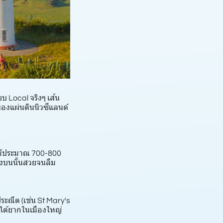
บ Local จริงๆ เส้น
ดของแผ่นดินนิวซีแลนด์
ดไม้ประมาณ 700-800
้างบนนั้นสวยจนลืม
ระณีต (เช่น St Mary's
ดูได้ยากในเมืองใหญ่