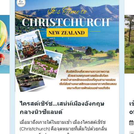
ล
ไครสต์เชิร์ช...เสน่ห์เมืองอังกฤษ
เ
กลางนิวซีแลนด์
o
เมื่อมาถึงเกาะใต้ในยามเช้า เมืองไครสต์เชิร์ช
(Christchurch) คือจุดหมายที่เต็มไปด้วยกลิ่น