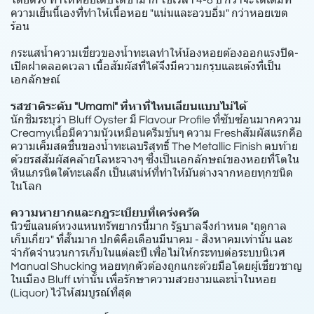
โดยตรง ทำให้หอยเติบโตช้ามาก ใช้เวลา 4-8 ปี กว่าจะโตเต็มที่
ความเย็นนี้เองที่ทำให้เนื้อหอย "แน่นและอวบอิ่ม" กว่าหอยเขต
ร้อน
กระแสน้ำความเชี่ยวของน้ำทะเลทำให้น้องหอยต้องออกแรงปิด-
เปิดฝาตลอดเวลา เนื้อสัมผัสที่ได้จึงมีความกรุบและเด้งที่เป็น
เอกลักษณ์
รสชาติระดับ "Umami" ที่หาที่ไหนเลียนแบบไม่ได้
นักชิมระบุว่า Bluff Oyster มี Flavour Profile ที่ซับซ้อนมากความ
Creamyเนื้อมีความนัวเหมือนครีมข้นๆ ความ Freshสัมผัสแรกคือ
ความเค็มสดชื่นของน้ำทะเลบริสุทธิ์ The Metallic Finish ตบท้าย
ด้วยรสสัมผัสคล้ายโลหะจางๆ ซึ่งเป็นเอกลักษณ์ของหอยที่โตใน
หินแกรนิตใต้ทะเลลึก เป็นเสน่ห์ที่ทำให้มันต่างจากหอยทุกชนิด
ในโลก
ความหายากและกฎระเบียบที่เคร่งครัด
นิวซีแลนด์หวงแหนทรัพยากรนี้มาก รัฐบาลจึงกำหนด "ฤดูกาล
เก็บเกี่ยว" ที่สั้นมาก ปกติคือเดือนมีนาคม - สิงหาคมเท่านั้น และ
จำกัดจำนวนการเก็บในแต่ละปี เพื่อไม่ให้กระทบต่อระบบนิเวศ
Manual Shucking หอยทุกตัวต้องถูกแกะด้วยมือโดยผู้เชี่ยวชาญ
ในเมือง Bluff เท่านั้น เพื่อรักษาความสวยงามและน้ำในหอย
(Liquor) ไว้ให้สมบูรณ์ที่สุด