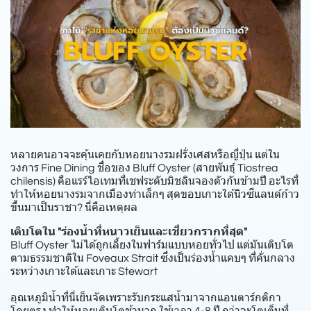
หลายคนอาจจะคุ้นเคยกับหอยนางรมฝรั่งเศสหรือญี่ปุ่น แต่ใน
วงการ Fine Dining ชื่อของ Bluff Oyster (สายพันธุ์ Tiostrea
chilensis) คือแรร์ไอเทมที่เชฟระดับมิชลินจองตัวกันข้ามปี อะไรที่
ทำให้หอยนางรมจากเมืองท่าเล็กๆ สุดขอบเกาะใต้นิวซีแลนด์ก้าว
ขึ้นมาเป็นราชา? นี่คือเหตุผล
เติบโตใน "ร่องน้ำที่หนาวเย็นและเชี่ยวกรากที่สุด"
Bluff Oyster ไม่ได้ถูกเลี้ยงในฟาร์มแบบหอยทั่วไป แต่มันเติบโต
ตามธรรมชาติใน Foveaux Strait ซึ่งเป็นร่องน้ำแคบๆ ที่คั่นกลาง
ระหว่างเกาะใต้และเกาะ Stewart
อุณหภูมิน้ำที่นี่เย็นจัดเพราะรับกระแสน้ำมาจากแอนตาร์กติกา