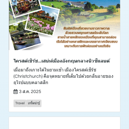
ไครสต์เชิร์ช...เสน่ห์เมืองอังกฤษกลางนิวซีแลนด์
เมื่อมาถึงเกาะใต้ในยามเช้า เมืองไครสต์เชิร์ช
(Christchurch) คือจุดหมายที่เต็มไปด้วยกลิ่นอายของ
ยุโรปแบบคลาสสิก
3 ส.ค. 2025
Travel
เกร็ดน่ารู้