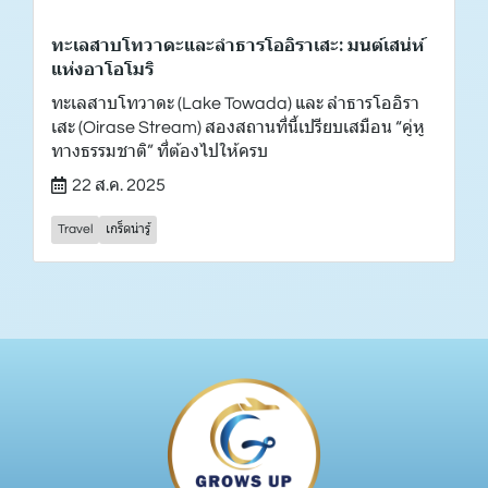
ทะเลสาบโทวาดะและลำธารโออิราเสะ: มนต์เสน่ห์
แห่งอาโอโมริ
ทะเลสาบโทวาดะ (Lake Towada) และ ลำธารโออิรา
เสะ (Oirase Stream) สองสถานที่นี้เปรียบเสมือน “คู่หู
ทางธรรมชาติ” ที่ต้องไปให้ครบ
22 ส.ค. 2025
Travel
เกร็ดน่ารู้