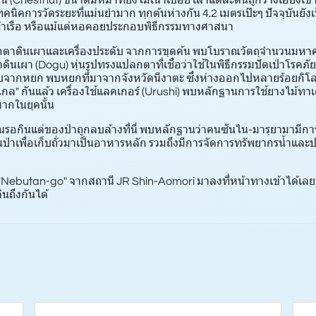
(Chestnut) ขนาดมหึมาที่ยังไม่เน่าเปื่อย เสาแต่ละต้นถูกวางเอียงเข้า
คนิคการวัดระยะที่แม่นยำมาก ทุกต้นห่างกัน 4.2 เมตรเป๊ะๆ ปัจจุบันยังเป
ท่าเรือ หรือแม้แต่หอคอยประกอบพิธีกรรมทางศาสนา
ุ๊กตาดินเผาและเครื่องประดับ จากการขุดค้น พบโบราณวัตถุจำนวนมหาศาล
กตาดินเผา (Dogu) หุ่นรูปทรงแปลกตาที่เชื่อว่าใช้ในพิธีกรรมปัดเป่าโรค
ับจากหยก พบหยกที่มาจากจังหวัดนีงาตะ ซึ่งห่างออกไปหลายร้อยกิโ
กล" กันแล้ว เครื่องใช้แลคเกอร์ (Urushi) พบหลักฐานการใช้ยางไม้ทาเครื
ากในยุคนั้น
หินรอกินแต่ของป่าถูกลบล้างที่นี่ พบหลักฐานว่าคนซันไน-มารุยามามีกา
นป่าเพื่อเก็บถั่วมาเป็นอาหารหลัก รวมถึงมีการจัดการทรัพยากรน้ำแล
ส "Nebutan-go" จากสถานี JR Shin-Aomori มาลงที่หน้าทางเข้าได้เลย 
นถึงกันได้