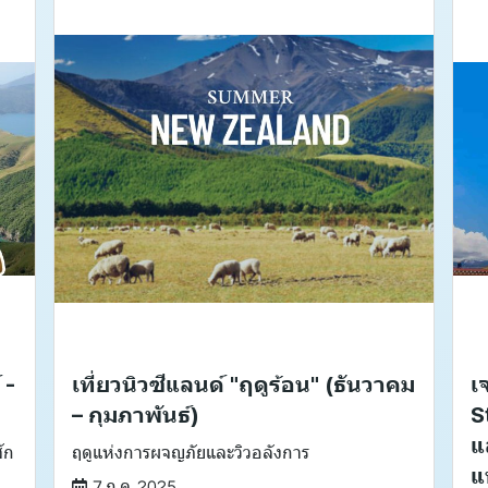
 -
เที่ยวนิวซีแลนด์ "ฤดูร้อน" (ธันวาคม
เ
– กุมภาพันธ์)
S
แ
ัก
ฤดูแห่งการผจญภัยและวิวอลังการ
แ
7 ก.ค. 2025