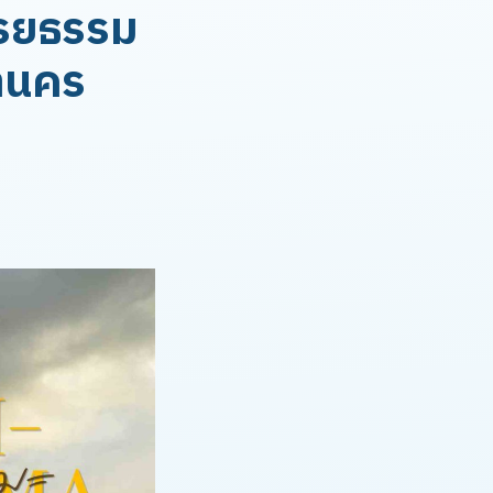
รยธรรม
หานคร