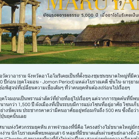
อวัดวาอาราม จังหวัดอาโอโมริเคยเป็นที่ตั้งของชุมชนขนาดใหญ่ที่มีควา
200 ปีก่อน (ยุคโจมอน - Jomon Period) แหล่งโบราณคดี ซันไน-มารุยา
พิสูจน์ที่เปลี่ยนความเชื่อเดิมๆ ที่ว่าคนยุคหินต้องเร่ร่อนไปเรื่อยๆ
นยุคโจมอนเป็นพรานล่าสัตว์ที่ย้ายที่อยู่ไปเรื่อยๆ แต่จากการขุดค้นที่นี่
ยาวนานกว่า 1,500 ปี ผังเมืองที่เป็นระบบมีการแบ่งโซนที่อยู่อาศัย โซน
อย่างชัดเจน ประชากรคาดว่ามีคนอาศัยอยู่พร้อมกันถึง 500 คน ซึ่งถือว่า
ปุ่นยุคนั้นเลย
ิศนาแห่งวิศวกรรมยุคหิน ภาพจำของที่นี่คือ โครงสร้างไม้ขนาดใหญ่ยั
หง่าน นักโบราณคดีพบหลุมเสา 6 หลุมที่มีขนาดเส้นผ่านศูนย์กลางถึง 2